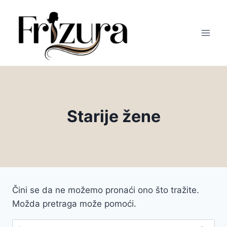
Skip
to
content
Starije žene
Čini se da ne možemo pronaći ono što tražite.
Možda pretraga može pomoći.
Pretraga